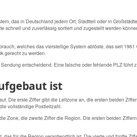
nsystem, das in Deutschland jedem Ort, Stadtteil oder in Großst
kete schnell und zuverlässig sortiert und zugestellt werden kö
 Gebrauch, welches das vierstellige System ablöste, das seit 1
k gerecht zu werden.
der Sendung entscheidend. Eine falsche oder fehlende PLZ führt
ufgebaut ist
ut. Die erste Ziffer gibt die Leitzone an, die ersten beiden Ziffer
ie vollständige Postleitzahl.
t die Zone, die zweite Ziffer die Region. Die ersten beiden Ziffer
, das für die Region verantwortlich ist. Die vierte und fünfte Zif