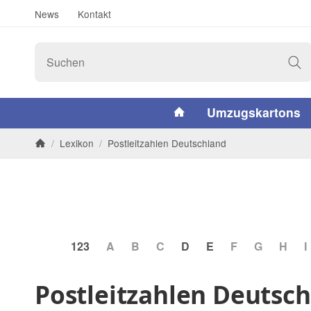
News
Kontakt
#custom.linkHome#
Umzugskartons
/
Lexikon
/
Postleitzahlen Deutschland
Startseite
123
A
B
C
D
E
F
G
H
I
Postleitzahlen Deutsc