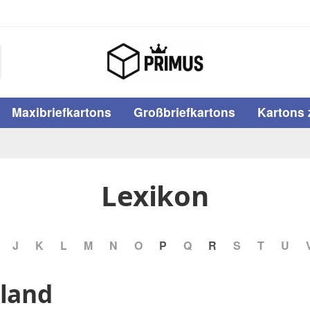
Maxibriefkartons
Großbriefkartons
Kartons 
Lexikon
J
K
L
M
N
O
P
Q
R
S
T
U
hland