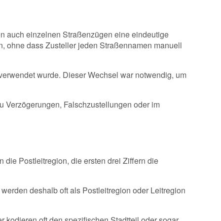
ädten auch einzelnen Straßenzügen eine eindeutige
nnen, ohne dass Zusteller jeden Straßennamen manuell
961 verwendet wurde. Dieser Wechsel war notwendig, um
 zu Verzögerungen, Falschzustellungen oder im
n die Postleitregion, die ersten drei Ziffern die
n werden deshalb oft als Postleitregion oder Leitregion
fer kodieren oft den spezifischen Stadtteil oder sogar