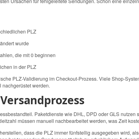
gsten Ursachen für fehlgeleitete Sendungen. Schon eine einzelne
schiedlichen PLZ
eändert wurde
ahlen, die mit 0 beginnen
ichen in der PLZ
ische PLZ-Validierung im Checkout-Prozess. Viele Shop-Systeme 
 nachgerüstet werden.
r Versandprozess
dressbestandteil. Paketdienste wie DHL, DPD oder GLS nutzen si
tleitzahl müssen manuell nachbearbeitet werden, was Zeit koste
erstellen, dass die PLZ immer fünfstellig ausgegeben wird, also