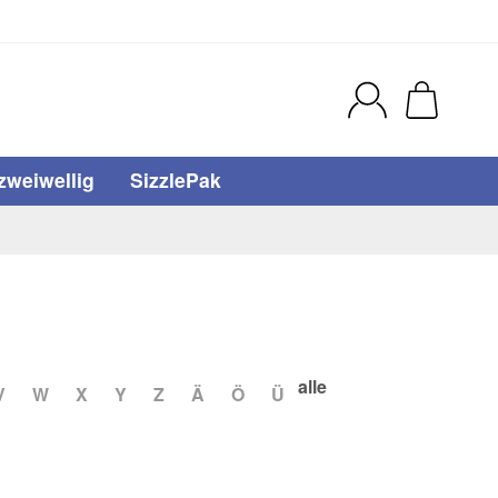
zweiwellig
SizzlePak
alle
V
W
X
Y
Z
Ä
Ö
Ü