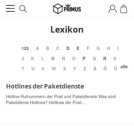
Lexikon
123
A
B
C
D
E
F
G
H
I
J
K
L
M
N
O
P
Q
R
S
alle
T
U
V
W
X
Y
Z
Ä
Ö
Ü
Hotlines der Paketdienste
Hotline-Rufnummern der Post und Paketdienste Was sind
Paketdienst-Hotlines? Hotlines der Post-...