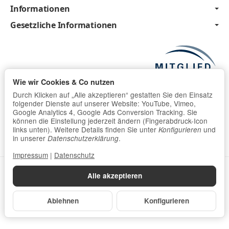
Informationen
Gesetzliche Informationen
Wie wir Cookies & Co nutzen
Durch Klicken auf „Alle akzeptieren“ gestatten Sie den Einsatz
folgender Dienste auf unserer Website: YouTube, Vimeo,
Google Analytics 4, Google Ads Conversion Tracking. Sie
können die Einstellung jederzeit ändern (Fingerabdruck-Icon
links unten). Weitere Details finden Sie unter
und
Konfigurieren
in unserer
.
Datenschutzerklärung
Impressum
|
Datenschutz
Datenschutzerklärung
•
Impressum
Alle akzeptieren
*
Alle Preise inkl. gesetzlicher USt., zzgl.
Versand
Ablehnen
Konfigurieren
Powered by
JTL-Shop
Made with
♥
by
eRock Creations