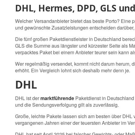
DHL, Hermes, DPD, GLS un
Welcher Versandanbieter bietet das beste Porto? Eine p
und gewünschte Zusatzleistungen entscheiden darüber, we
Die fünf großen Paketdienstleister in Deutschland ber
GLS die Summe aus längster und kürzester Seite als Ma
verpacktes Paket bei einem Anbieter teurer sein kann a
Wer regelmäßig versendet, kommt nicht darum herum, die
erhöht. Ein Vergleich lohnt sich deshalb mehr denn je.
DHL
DHL ist der
marktführende
Paketdienst in Deutschland 
und die Sendungsverfolgung gilt als zuverlässig.
Große, leichte Pakete lassen sich am besten über DHL v
vergangenen Jahren einer der teuersten Anbieter im Ve
DHL hat seit April 2025 bei falscher Gewichts- oder M