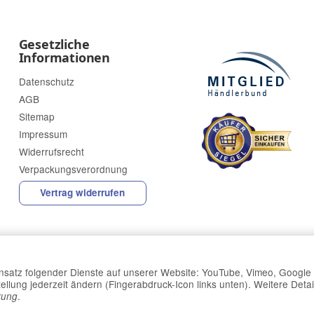
Gesetzliche
Informationen
Datenschutz
AGB
Sitemap
Impressum
Widerrufsrecht
Verpackungsverordnung
Vertrag widerrufen
Einsatz folgender Dienste auf unserer Website: YouTube, Vimeo, Google 
llung jederzeit ändern (Fingerabdruck-Icon links unten). Weitere Detai
.
*
Alle Preise inkl. gesetzlicher USt., zzgl.
Versand
rung
Powered by
JTL-Shop