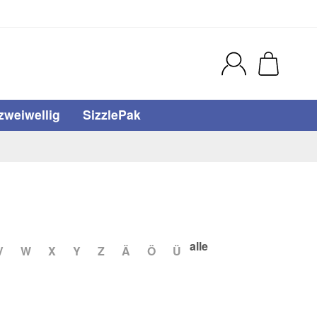
zweiwellig
SizzlePak
alle
V
W
X
Y
Z
Ä
Ö
Ü