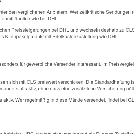
.
ter den verglichenen Anbietern. Wer zeitkritische Sendungen r
t damit ähnlich wie bei DHL.
lichen Preissteigerungen bei DHL und wechseln deshalb zu GLS
res Kleinpaketprodukt mit Briefkastenzustellung wie DHL.
 besonders für gewerbliche Versender interessant. Im Preisver
sen sich mit GLS preiswert verschicken. Die Standardhaftung is
onders attraktiv, ohne dass eine zusätzliche Versicherung nöti
aktiv. Wer regelmäßig in diese Märkte versendet, findet bei 
n Anbieter. UPS versteht sich vorwiegend als Express-Zusteller, 