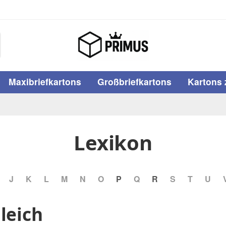
Maxibriefkartons
Großbriefkartons
Kartons 
Lexikon
J
K
L
M
N
O
P
Q
R
S
T
U
leich