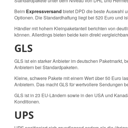
Standardpakete unter dem Niveau von DHL und Hermes
Beim
Expressversand
bietet DPD die beste Auswahl un
Optionen. Die Standardhaftung liegt bei 520 Euro und is
Händler mit hohem Kleinpaketanteil berichten von deut
können. Allerdings bieten beide kein direkt vergleichba
GLS
GLS ist ein starker Anbieter im deutschen Paketmarkt,
Anbietern bei Standardpaketen.
Kleine, schwere Pakete mit einem Wert über 50 Euro las
Anbietern. Das macht GLS für wertvollere Sendungen bes
GLS ist in 23 EU-Ländern sowie in den USA und Kanada 
Konditionen.
UPS
UPS positioniert sich grundlegend anders als die übrige