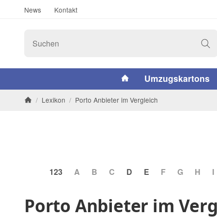
News
Kontakt
#custom.linkHome#
Umzugskartons
/
Lexikon
/
Porto Anbieter im Vergleich
Startseite
123
A
B
C
D
E
F
G
H
I
Porto Anbieter im Verg