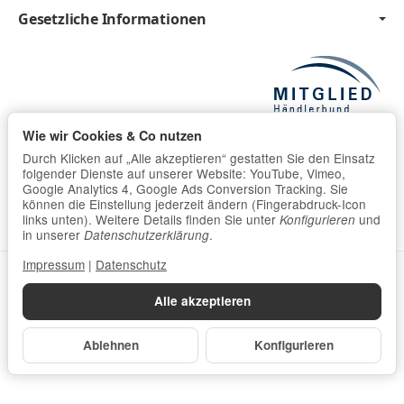
Gesetzliche Informationen
Wie wir Cookies & Co nutzen
Durch Klicken auf „Alle akzeptieren“ gestatten Sie den Einsatz
folgender Dienste auf unserer Website: YouTube, Vimeo,
Google Analytics 4, Google Ads Conversion Tracking. Sie
können die Einstellung jederzeit ändern (Fingerabdruck-Icon
links unten). Weitere Details finden Sie unter
und
Konfigurieren
in unserer
.
Datenschutzerklärung
Impressum
|
Datenschutz
Datenschutzerklärung
•
Impressum
Alle akzeptieren
*
Alle Preise inkl. gesetzlicher USt., zzgl.
Versand
Powered by
JTL-Shop
Ablehnen
Konfigurieren
Made with
♥
by
eRock Creations