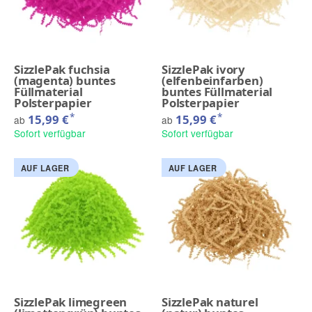
SizzlePak fuchsia
SizzlePak ivory
(magenta) buntes
(elfenbeinfarben)
Füllmaterial
buntes Füllmaterial
Polsterpapier
Polsterpapier
*
*
15,99 €
15,99 €
ab
ab
Sofort verfügbar
Sofort verfügbar
AUF LAGER
AUF LAGER
SizzlePak limegreen
SizzlePak naturel