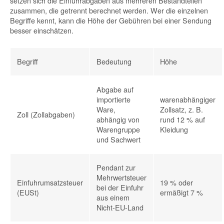
setzen sich die Einfuhrabgaben aus mehreren Bestandteilen
zusammen, die getrennt berechnet werden. Wer die einzelnen
Begriffe kennt, kann die Höhe der Gebühren bei einer Sendung
besser einschätzen.
Begriff
Bedeutung
Höhe
Abgabe auf
importierte
warenabhängiger
Ware,
Zollsatz, z. B.
Zoll (Zollabgaben)
abhängig von
rund 12 % auf
Warengruppe
Kleidung
und Sachwert
Pendant zur
Mehrwertsteuer
Einfuhrumsatzsteuer
19 % oder
bei der Einfuhr
(EUSt)
ermäßigt 7 %
aus einem
Nicht-EU-Land