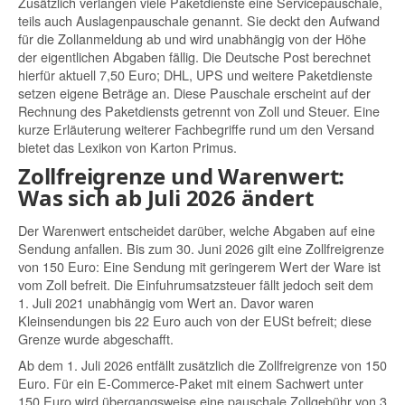
Zusätzlich verlangen viele Paketdienste eine Servicepauschale,
teils auch Auslagenpauschale genannt. Sie deckt den Aufwand
für die Zollanmeldung ab und wird unabhängig von der Höhe
der eigentlichen Abgaben fällig. Die Deutsche Post berechnet
hierfür aktuell 7,50 Euro; DHL, UPS und weitere Paketdienste
setzen eigene Beträge an. Diese Pauschale erscheint auf der
Rechnung des Paketdiensts getrennt von Zoll und Steuer. Eine
kurze Erläuterung weiterer Fachbegriffe rund um den Versand
bietet das
Lexikon von Karton Primus
.
Zollfreigrenze und Warenwert:
Was sich ab Juli 2026 ändert
Der Warenwert entscheidet darüber, welche Abgaben auf eine
Sendung anfallen. Bis zum 30. Juni 2026 gilt eine Zollfreigrenze
von 150 Euro: Eine Sendung mit geringerem Wert der Ware ist
vom Zoll befreit. Die Einfuhrumsatzsteuer fällt jedoch seit dem
1. Juli 2021 unabhängig vom Wert an. Davor waren
Kleinsendungen bis 22 Euro auch von der EUSt befreit; diese
Grenze wurde abgeschafft.
Ab dem 1. Juli 2026 entfällt zusätzlich die Zollfreigrenze von 150
Euro. Für ein E-Commerce-Paket mit einem Sachwert unter
150 Euro wird übergangsweise eine pauschale Zollgebühr von 3