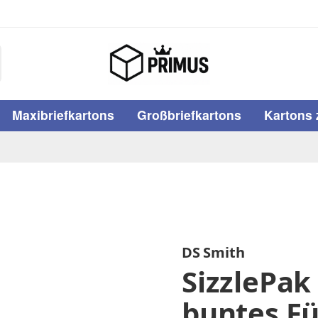
Maxibriefkartons
Großbriefkartons
Kartons 
DS Smith
SizzlePak
buntes Fü