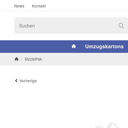
News
Kontakt
#custom.linkHome#
Umzugskartons
/
SizzlePak
Startseite
Vorherige