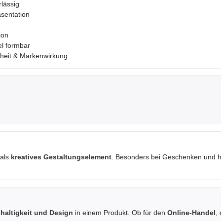
lässig
äsentation
ion
el formbar
nheit & Markenwirkung
 als
kreatives Gestaltungselement
. Besonders bei Geschenken und ho
haltigkeit und Design
in einem Produkt. Ob für den
Online-Handel
,