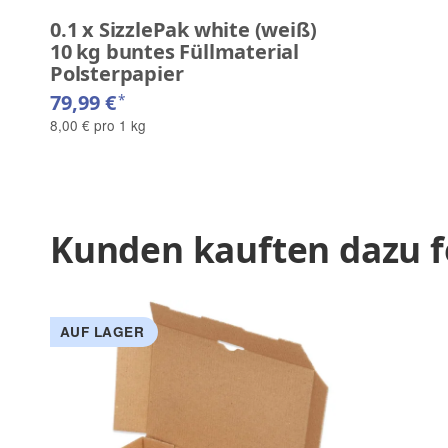
0.1
x
SizzlePak white (weiß)
10 kg buntes Füllmaterial
Polsterpapier
79,99 €
*
8,00 € pro 1 kg
Kunden kauften dazu f
AUF LAGER