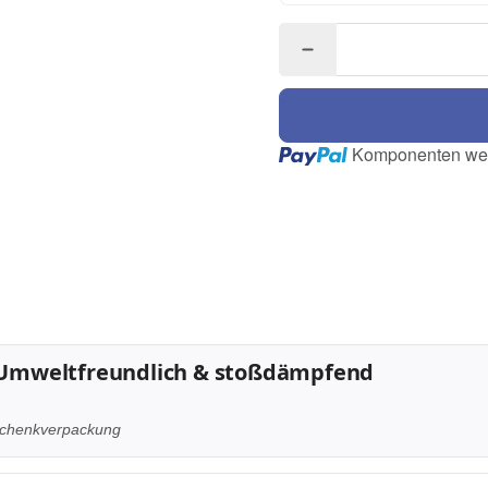
Loading...
Komponenten wer
 – Umweltfreundlich & stoßdämpfend
eschenkverpackung