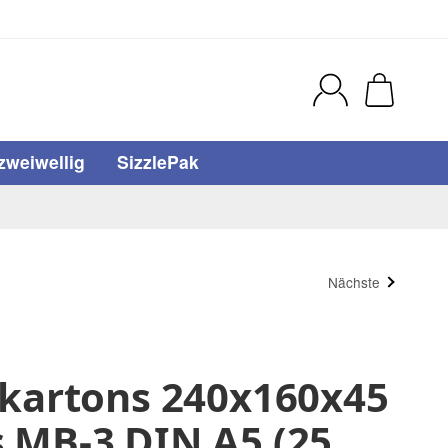
zweiwellig
SizzlePak
Nächste
fkartons 240x160x45
 MB-3 DIN A5 (25