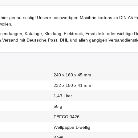
st hier genau richtig! Unsere hochwertigen Maxibriefkartons im DIN A5 
ollen.
ndungen, Kataloge, Kleidung, Elektronik, Ersatzteile oder wichtige 
n Versand mit
Deutsche Post
,
DHL
und allen gängigen Versanddienstle
240 x 160 x 45 mm
232 x 150 x 41 mm
1,43 Liter
50 g
FEFCO 0426
Wellpappe 1-wellig
Weiß