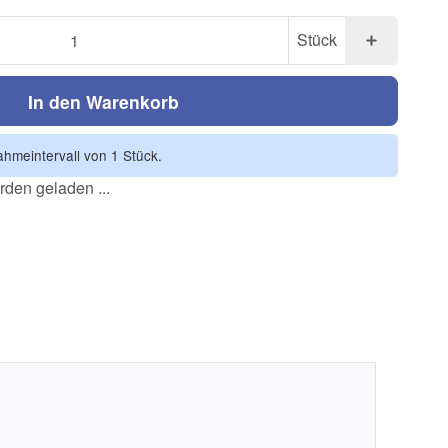
Stück
In den Warenkorb
hmeintervall von 1 Stück.
den geladen ...