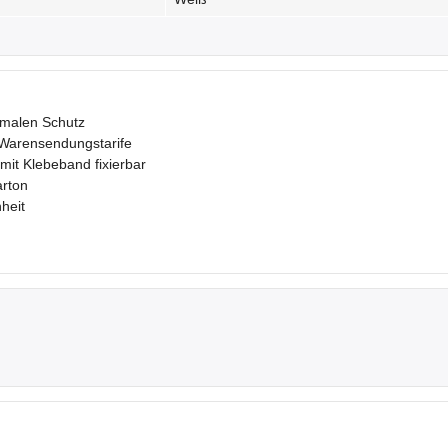
imalen Schutz
& Warensendungstarife
 mit Klebeband fixierbar
arton
heit