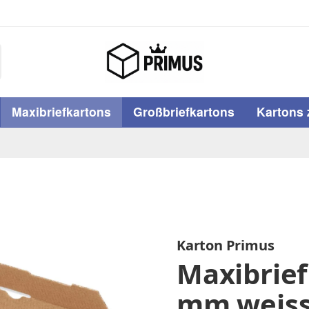
Maxibriefkartons
Großbriefkartons
Kartons 
Karton Primus
Maxibrie
mm weiss