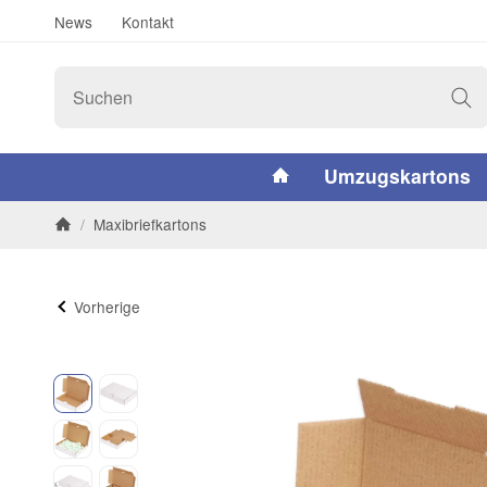
News
Kontakt
#custom.linkHome#
Umzugskartons
/
Maxibriefkartons
Startseite
Vorherige